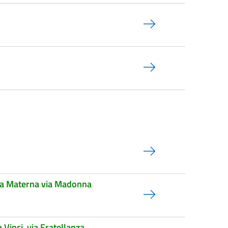
uola Materna via Madonna
Vinci, via Fratellanza