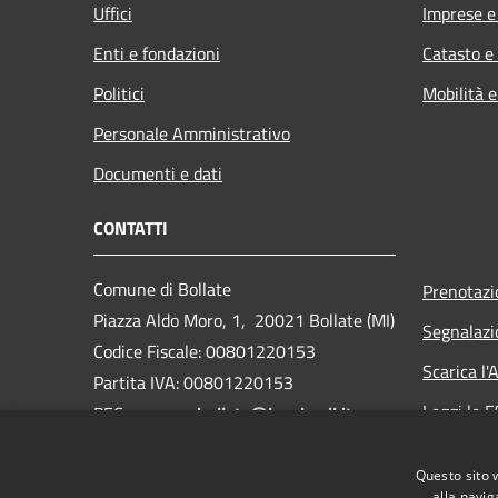
Uffici
Imprese 
Enti e fondazioni
Catasto e
Politici
Mobilità e
Personale Amministrativo
Documenti e dati
CONTATTI
Comune di Bollate
Prenotaz
Piazza Aldo Moro, 1, 20021 Bollate (MI)
Segnalazi
Codice Fiscale: 00801220153
Scarica l
Partita IVA: 00801220153
Leggi le 
PEC:
comune.bollate@legalmail.it
Centralino Unico: 02 350051
Richiesta
Questo sito 
Webmail
alla navig