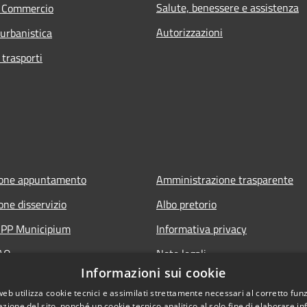
Salute, benessere e assistenza
e Commercio
Autorizzazioni
 urbanistica
 trasporti
ione appuntamento
Amministrazione trasparente
one disservizio
Albo pretorio
'APP Municipium
Informativa privacy
FAQ
Note legali
Informazioni sui cookie
 assistenza
Dichiarazione di accessibilità
web utilizza cookie tecnici e assimilati strettamente necessari al corretto fu
azione del sito, nonché un cookie tecnico analitico al solo fine di elaborare i