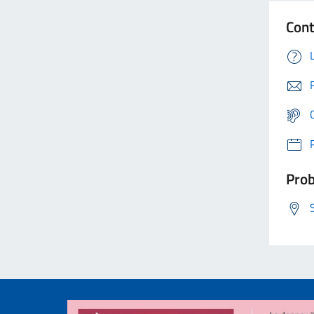
Cont
Prob