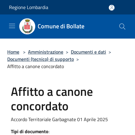
Salta al contenuto principale
Regione Lombardia
Comune di Bollate
Home
>
Amministrazione
>
Documenti e dati
>
Documenti (tecnico) di supporto
>
Affitto a canone concordato
Affitto a canone
concordato
Accordo Territoriale Garbagnate 01 Aprile 2025
Tipi di documento
: