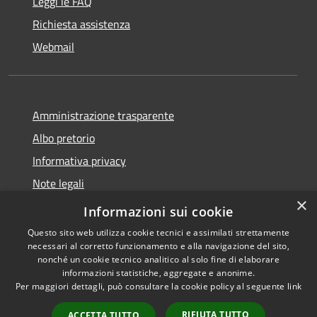
Leggi le FAQ
Richiesta assistenza
Webmail
Amministrazione trasparente
Albo pretorio
Informativa privacy
Note legali
×
Dichiarazione di accessibilità
Informazioni sui cookie
Questo sito web utilizza cookie tecnici e assimilati strettamente
necessari al corretto funzionamento e alla navigazione del sito,
nonché un cookie tecnico analitico al solo fine di elaborare
informazioni statistiche, aggregate e anonime.
RSS
Copyright © 2026 • Comune di
Per maggiori dettagli, può consultare la cookie policy al seguente
link
Accessibilità
Bollate • Powered by
Privacy
Municipium
Accesso
•
RIFIUTA TUTTO
ACCETTA TUTTO