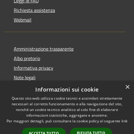
Leggi le FAQ
Richiesta assistenza
Webmail
Amministrazione trasparente
Albo pretorio
Informativa privacy
Note legali
×
Dichiarazione di accessibilità
Informazioni sui cookie
Questo sito web utilizza cookie tecnici e assimilati strettamente
necessari al corretto funzionamento e alla navigazione del sito,
nonché un cookie tecnico analitico al solo fine di elaborare
informazioni statistiche, aggregate e anonime.
RSS
Copyright © 2026 • Comune di
Per maggiori dettagli, può consultare la cookie policy al seguente
link
Accessibilità
Bollate • Powered by
Privacy
Municipium
Accesso
•
RIFIUTA TUTTO
ACCETTA TUTTO