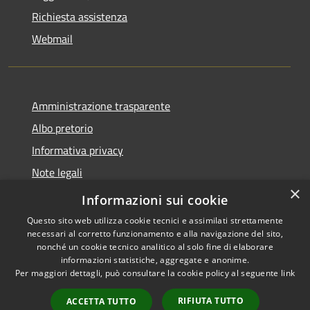
Richiesta assistenza
Webmail
Amministrazione trasparente
Albo pretorio
Informativa privacy
Note legali
×
Dichiarazione di accessibilità
Informazioni sui cookie
Questo sito web utilizza cookie tecnici e assimilati strettamente
necessari al corretto funzionamento e alla navigazione del sito,
nonché un cookie tecnico analitico al solo fine di elaborare
informazioni statistiche, aggregate e anonime.
RSS
Copyright © 2026 • Comune di
Per maggiori dettagli, può consultare la cookie policy al seguente
link
Accessibilità
Bollate • Powered by
Privacy
Municipium
Accesso
•
RIFIUTA TUTTO
ACCETTA TUTTO