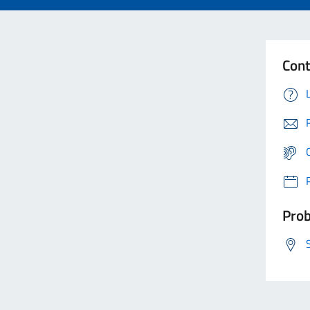
Cont
Prob