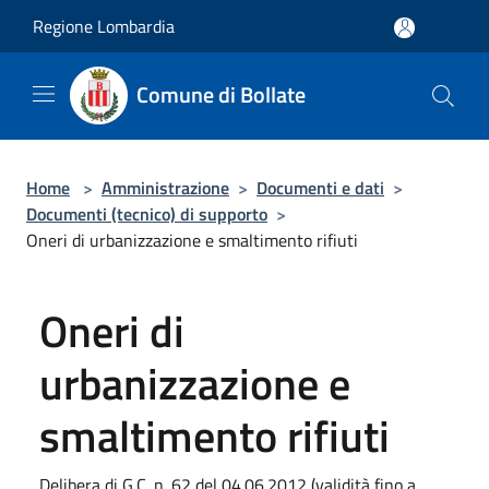
Salta al contenuto principale
Regione Lombardia
Comune di Bollate
Home
>
Amministrazione
>
Documenti e dati
>
Documenti (tecnico) di supporto
>
Oneri di urbanizzazione e smaltimento rifiuti
Oneri di
urbanizzazione e
smaltimento rifiuti
Delibera di G.C. n. 62 del 04.06.2012 (validità fino a