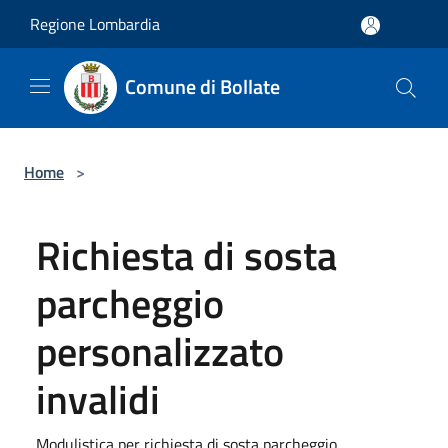
Salta al contenuto principale
Regione Lombardia
Comune di Bollate
Home
>
Richiesta di sosta
parcheggio
personalizzato
invalidi
Modulistica per richiesta di sosta parcheggio