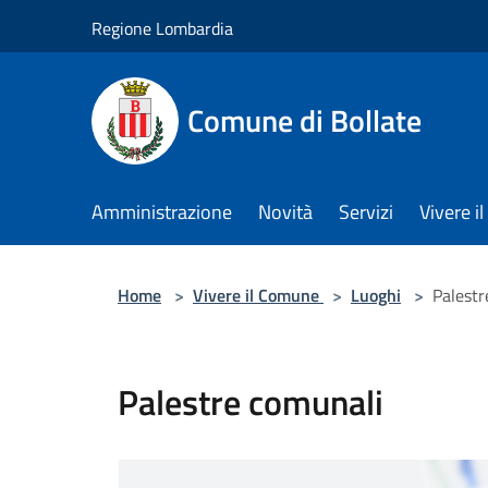
Salta al contenuto principale
Regione Lombardia
Comune di Bollate
Amministrazione
Novità
Servizi
Vivere 
Home
>
Vivere il Comune
>
Luoghi
>
Palestr
Palestre comunali