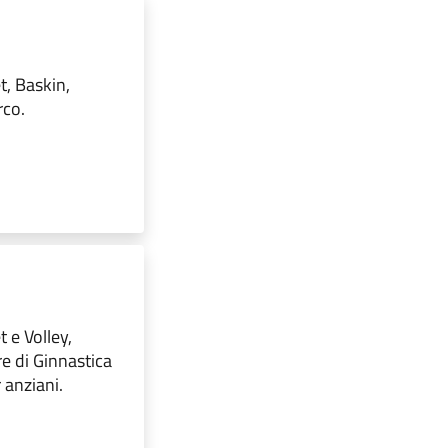
t, Baskin,
rco.
 e Volley,
re di Ginnastica
r anziani.