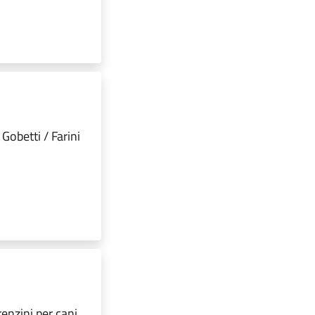
 Gobetti / Farini
renzini per cani