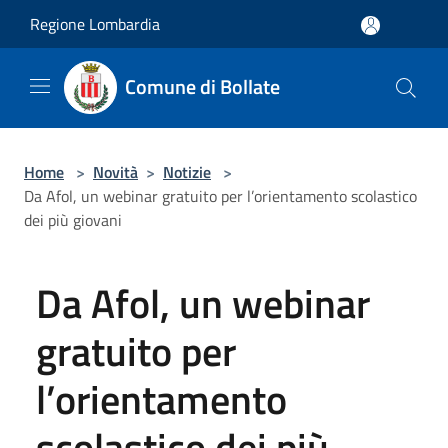
Salta al contenuto principale
Regione Lombardia
Comune di Bollate
Home
>
Novità
>
Notizie
>
Da Afol, un webinar gratuito per l’orientamento scolastico
dei più giovani
Da Afol, un webinar
gratuito per
l’orientamento
scolastico dei più