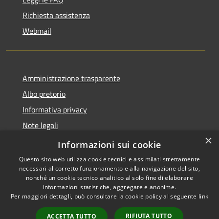
Richiesta assistenza
Webmail
Amministrazione trasparente
Albo pretorio
Informativa privacy
Note legali
×
Dichiarazione di accessibilità
Informazioni sui cookie
Questo sito web utilizza cookie tecnici e assimilati strettamente
necessari al corretto funzionamento e alla navigazione del sito,
nonché un cookie tecnico analitico al solo fine di elaborare
informazioni statistiche, aggregate e anonime.
RSS
Copyright © 2026 • Comune di
Per maggiori dettagli, può consultare la cookie policy al seguente
link
Accessibilità
Bollate • Powered by
Privacy
Municipium
Accesso
•
RIFIUTA TUTTO
ACCETTA TUTTO