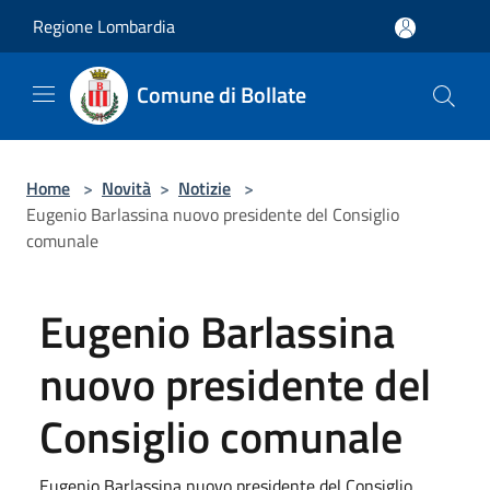
Salta al contenuto principale
Regione Lombardia
Comune di Bollate
Home
>
Novità
>
Notizie
>
Eugenio Barlassina nuovo presidente del Consiglio
comunale
Eugenio Barlassina
nuovo presidente del
Consiglio comunale
Eugenio Barlassina nuovo presidente del Consiglio