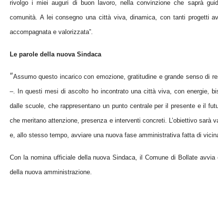
rivolgo i miei auguri di buon lavoro, nella convinzione che saprà guid
comunità. A lei consegno una città viva, dinamica, con tanti progetti a
accompagnata e valorizzata”.
Le parole della nuova Sindaca
“
Assumo questo incarico con emozione, gratitudine e grande senso di re
–. In questi mesi di ascolto ho incontrato una città viva, con energie, bi
d
alle
scuole
, che rappresentano un punto centrale per il presente e il fu
che meritano attenzione, presenza e interventi concreti. L’obiettivo sarà va
e, allo stesso tempo
, avviare una nuova fase amministrativa fatta di vicina
Con la nomina ufficiale della nuova Sindaca, il Comune di Bollate avvia or
della nuova amministrazione.