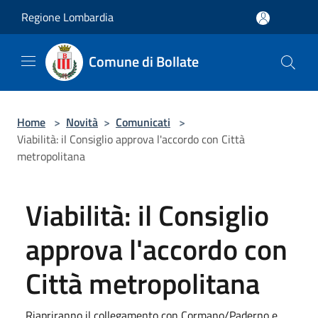
Salta al contenuto principale
Regione Lombardia
Comune di Bollate
Home
>
Novità
>
Comunicati
>
Viabilità: il Consiglio approva l'accordo con Città
metropolitana
Viabilità: il Consiglio
approva l'accordo con
Città metropolitana
Riapriranno il collegamento con Cormano/Paderno e