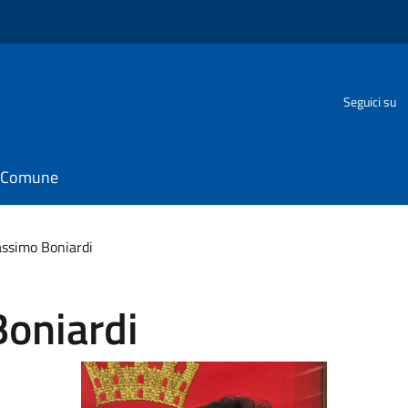
Seguici su
il Comune
assimo Boniardi
oniardi