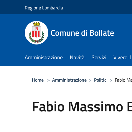
Salta al contenuto principale
Regione Lombardia
Comune di Bollate
Amministrazione
Novità
Servizi
Vivere 
Home
>
Amministrazione
>
Politici
>
Fabio M
Fabio Massimo B