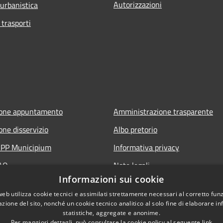
Autorizzazioni
 urbanistica
 trasporti
ione appuntamento
Amministrazione trasparente
one disservizio
Albo pretorio
'APP Municipium
Informativa privacy
FAQ
Note legali
Informazioni sui cookie
 assistenza
Dichiarazione di accessibilità
web utilizza cookie tecnici e assimilati strettamente necessari al corretto fu
azione del sito, nonché un cookie tecnico analitico al solo fine di elaborare i
statistiche, aggregate e anonime.
Per maggiori dettagli, può consultare la cookie policy al seguente
link