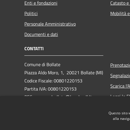
Enti e fondazioni
Catasto e
Politici
Mobilità e
Personale Amministrativo
Documenti e dati
CONTATTI
Comune di Bollate
Prenotaz
Piazza Aldo Moro, 1, 20021 Bollate (MI)
Segnalazi
Codice Fiscale: 00801220153
Scarica l
Partita IVA: 00801220153
Leggi le 
PEC:
comune.bollate@legalmail.it
Centralino Unico: 02 350051
Richiesta
Questo sito 
Webmail
alla navig