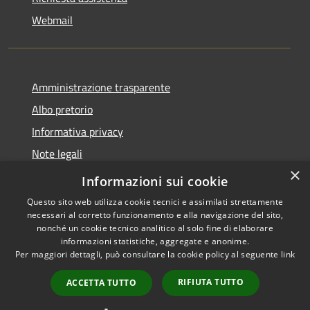
Webmail
Amministrazione trasparente
Albo pretorio
Informativa privacy
Note legali
×
Dichiarazione di accessibilità
Informazioni sui cookie
Questo sito web utilizza cookie tecnici e assimilati strettamente
necessari al corretto funzionamento e alla navigazione del sito,
nonché un cookie tecnico analitico al solo fine di elaborare
informazioni statistiche, aggregate e anonime.
RSS
Copyright © 2026 • Comune di
Per maggiori dettagli, può consultare la cookie policy al seguente
link
Accessibilità
Bollate • Powered by
Privacy
Municipium
Accesso
•
RIFIUTA TUTTO
ACCETTA TUTTO
Cookie
redazione