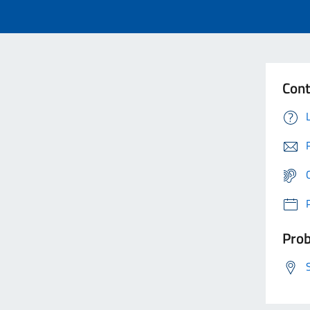
Cont
Prob