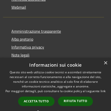
Webmail
Amministrazione trasparente
Albo pretorio
Informativa privacy
Note legali
×
Dichiarazione di accessibilità
Informazioni sui cookie
Questo sito web utilizza cookie tecnici e assimilati strettamente
necessari al corretto funzionamento e alla navigazione del sito,
nonché un cookie tecnico analitico al solo fine di elaborare
informazioni statistiche, aggregate e anonime.
RSS
Copyright © 2026 • Comune di
Per maggiori dettagli, può consultare la cookie policy al seguente
link
Accessibilità
Bollate • Powered by
Privacy
Municipium
Accesso
•
RIFIUTA TUTTO
ACCETTA TUTTO
Cookie
redazione