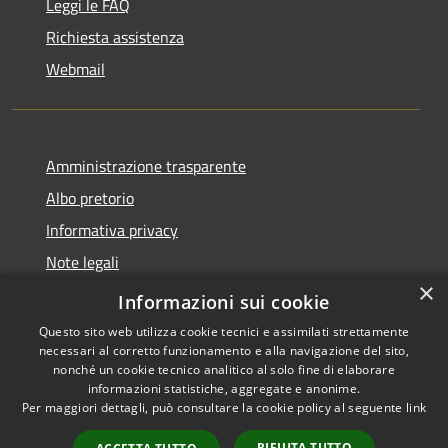
Leggi le FAQ
Richiesta assistenza
Webmail
Amministrazione trasparente
Albo pretorio
Informativa privacy
Note legali
×
Dichiarazione di accessibilità
Informazioni sui cookie
Questo sito web utilizza cookie tecnici e assimilati strettamente
necessari al corretto funzionamento e alla navigazione del sito,
nonché un cookie tecnico analitico al solo fine di elaborare
informazioni statistiche, aggregate e anonime.
RSS
Copyright © 2026 • Comune di
Per maggiori dettagli, può consultare la cookie policy al seguente
link
Accessibilità
Bollate • Powered by
Privacy
Municipium
Accesso
•
RIFIUTA TUTTO