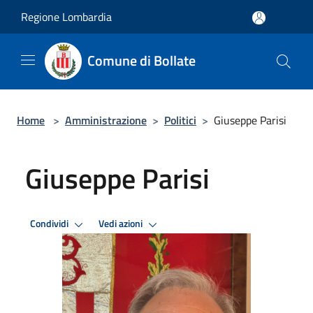
Salta al contenuto principale
Regione Lombardia
Comune di Bollate
Home
>
Amministrazione
>
Politici
>
Giuseppe Parisi
Giuseppe Parisi
Condividi
Vedi azioni