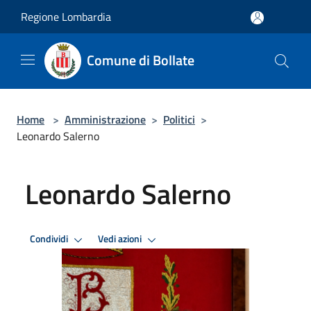
Salta al contenuto principale
Regione Lombardia
Comune di Bollate
Home
>
Amministrazione
>
Politici
>
Leonardo Salerno
Leonardo Salerno
Condividi
Vedi azioni