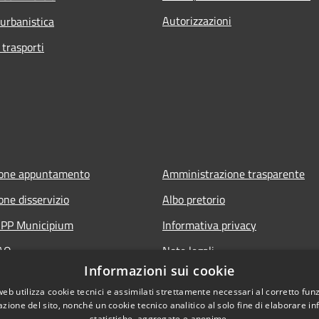
Autorizzazioni
 urbanistica
 trasporti
ione appuntamento
Amministrazione trasparente
one disservizio
Albo pretorio
'APP Municipium
Informativa privacy
FAQ
Note legali
Informazioni sui cookie
 assistenza
Dichiarazione di accessibilità
web utilizza cookie tecnici e assimilati strettamente necessari al corretto fu
azione del sito, nonché un cookie tecnico analitico al solo fine di elaborare i
statistiche, aggregate e anonime.