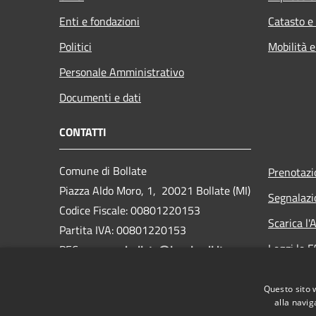
Enti e fondazioni
Catasto e
Politici
Mobilità e
Personale Amministrativo
Documenti e dati
CONTATTI
Comune di Bollate
Prenotaz
Piazza Aldo Moro, 1, 20021 Bollate (MI)
Segnalazi
Codice Fiscale: 00801220153
Scarica l
Partita IVA: 00801220153
Leggi le 
PEC:
comune.bollate@legalmail.it
Centralino Unico: 02 350051
Richiesta
Questo sito 
Webmail
alla navig