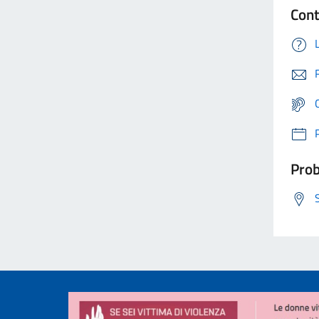
Cont
Prob