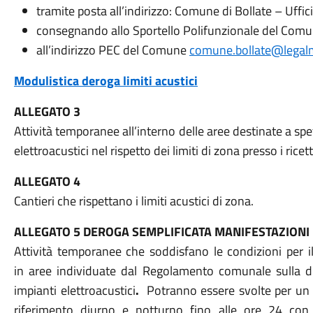
tramite posta all’indirizzo: Comune di Bollate – Uffi
consegnando allo Sportello Polifunzionale del Comu
all’indirizzo PEC del Comune
comune.bollate@legalm
Modulistica deroga limiti acustici
ALLEGATO 3
Attività temporanee all’interno delle aree destinate a sp
elettroacustici nel rispetto dei limiti di zona presso i ricetto
ALLEGATO 4
Cantieri che rispettano i limiti acustici di zona.
ALLEGATO 5 DEROGA SEMPLIFICATA MANIFESTAZIONI
Attività temporanee che soddisfano le condizioni per il
in aree individuate dal Regolamento comunale sulla dis
impianti elettroacustici
.
Potranno essere svolte per un 
riferimento diurno e notturno fino alle ore 24 con i