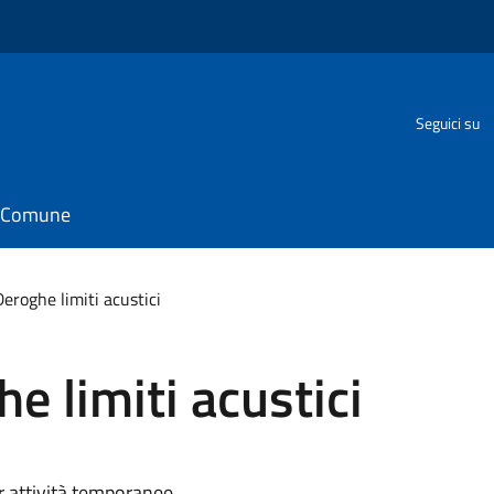
Seguici su
il Comune
roghe limiti acustici
 limiti acustici
er attività temporanee