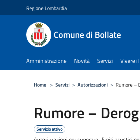
Salta al contenuto principale
Regione Lombardia
Comune di Bollate
Amministrazione
Novità
Servizi
Vivere 
Home
>
Servizi
>
Autorizzazioni
>
Rumore – De
Rumore – Deroghe
Servizio attivo
Autorizzazioni per superare i limiti acustici p