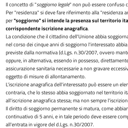
Il concetto di "
soggiorno legale
" non può essere confuso co
Per "residenza" si deve fare riferimento alla "residenza an
per
"soggiorno" si intende la presenza sul territorio i
corrispondente iscrizione anagrafica
.
La condizione che il cittadino dell'Unione abbia soggior
nel corso dei cinque anni di soggiorno l'interessato abbia 
previste dalla normativa (d.Lgs. n.30/2007, ovvero mante
oppure, in alternativa, essendo in possesso, direttamente 
assicurazione sanitaria necessarie a non gravare eccessiv
oggetto di misure di allontanamento.
L'iscrizione anagrafica dell'interessato può essere un ele
contraria, che lo stesso abbia soggiornato nel territorio i
all'iscrizione anagrafica stessa; ma non sempre l'iscrizio
Il diritto di soggiorno permanente si matura, come abbiam
continuativo di 5 anni, e in tale periodo deve essere co
all'entrata in vigore del d.Lgs. n.30/2007.