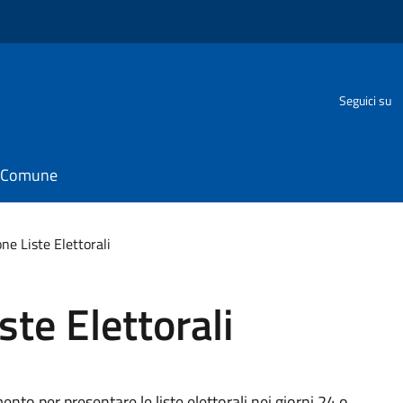
Seguici su
il Comune
ne Liste Elettorali
te Elettorali
nto per presentare le liste elettorali nei giorni 24 o