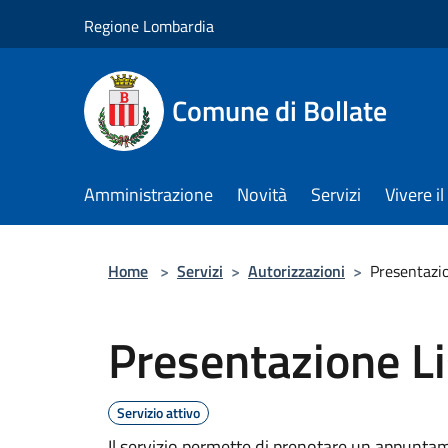
Salta al contenuto principale
Regione Lombardia
Comune di Bollate
Amministrazione
Novità
Servizi
Vivere 
Home
>
Servizi
>
Autorizzazioni
>
Presentazio
Presentazione Lis
Servizio attivo
Il servizio permette di prenotare un appuntame