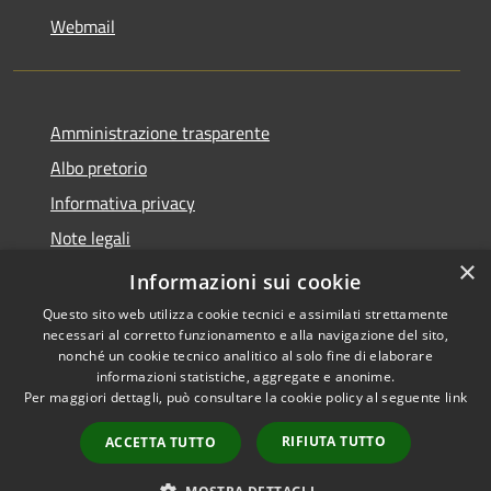
Webmail
Amministrazione trasparente
Albo pretorio
Informativa privacy
Note legali
×
Dichiarazione di accessibilità
Informazioni sui cookie
Questo sito web utilizza cookie tecnici e assimilati strettamente
necessari al corretto funzionamento e alla navigazione del sito,
nonché un cookie tecnico analitico al solo fine di elaborare
informazioni statistiche, aggregate e anonime.
RSS
Copyright © 2026 • Comune di
Per maggiori dettagli, può consultare la cookie policy al seguente
link
Accessibilità
Bollate • Powered by
Privacy
Municipium
Accesso
•
RIFIUTA TUTTO
ACCETTA TUTTO
Cookie
redazione
Mappa del sito