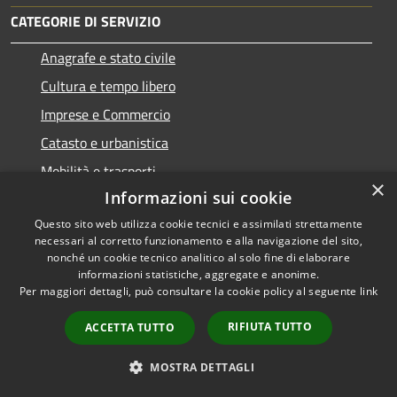
CATEGORIE DI SERVIZIO
Anagrafe e stato civile
Cultura e tempo libero
Imprese e Commercio
Catasto e urbanistica
Mobilità e trasporti
×
Informazioni sui cookie
Questo sito web utilizza cookie tecnici e assimilati strettamente
necessari al corretto funzionamento e alla navigazione del sito,
Educazione e formazione
nonché un cookie tecnico analitico al solo fine di elaborare
informazioni statistiche, aggregate e anonime.
Tributi,finanze e contravvenzioni
Per maggiori dettagli, può consultare la cookie policy al seguente
link
Salute, benessere e assistenza
RIFIUTA TUTTO
ACCETTA TUTTO
Autorizzazioni
MOSTRA DETTAGLI
NOVITÀ