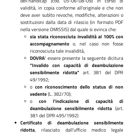
dell’handicap (cod. 05-06-08-09) in corso di
validità, in copia conforme all'originale e che non
deve aver subìto revoche, modifiche, alterazioni o
sostituzioni dalla data di rilascio (in formato PDF
nella versione OMISSIS) dal quale si evinca che:
sia stata riconosciuta invalidità al 100% con
accompagnamento
o, nel caso non fosse
riconosciuta tale invalidità,
DOVRA
' essere presente la seguente dicitura
"Invalido con capacità di deambulazione
sensibilmente ridotta"
art. 381 del DPR
49/1992;
o
con riconoscimento dello status di non
vedente
(L. 382/70);
o
con l'indicazione di capacità di
deambulazione sensibilmente ridotta
(art.
381 del DPR 495/1992)
Certificato di deambulazione sensibilmente
ridotta
, rilasciato dall’ufficio medico legale