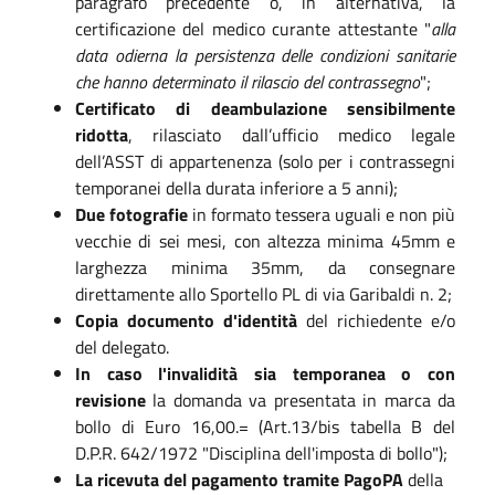
paragrafo precedente o, in alternativa, la
certificazione del medico curante attestante "
alla
data odierna la persistenza delle condizioni sanitarie
che hanno determinato il rilascio del contrassegno
";
Certificato di deambulazione sensibilmente
ridotta
, rilasciato dall’ufficio medico legale
dell’ASST di appartenenza (solo per i contrassegni
temporanei della durata inferiore a 5 anni);
Due fotografie
in formato tessera uguali e non più
vecchie di sei mesi, con altezza minima 45mm e
larghezza minima 35mm, da consegnare
direttamente allo Sportello PL di via Garibaldi n. 2;
Copia documento d'identità
del richiedente e/o
del delegato.
In caso l'invalidità sia temporanea o con
revisione
la domanda va presentata in marca da
bollo di Euro 16,00.= (Art.13/bis tabella B del
D.P.R. 642/1972 "Disciplina dell'imposta di bollo");
La ricevuta del pagamento tramite PagoPA
della