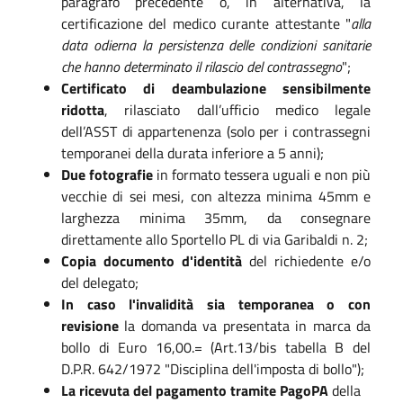
paragrafo precedente o, in alternativa, la
certificazione del medico curante attestante "
alla
data odierna la persistenza delle condizioni sanitarie
che hanno determinato il rilascio del contrassegno
";
Certificato di deambulazione sensibilmente
ridotta
, rilasciato dall’ufficio medico legale
dell’ASST di appartenenza (solo per i contrassegni
temporanei della durata inferiore a 5 anni);
Due fotografie
in formato tessera uguali e non più
vecchie di sei mesi, con altezza minima 45mm e
larghezza minima 35mm, da consegnare
direttamente allo Sportello PL di via Garibaldi n. 2;
Copia documento d'identità
del richiedente e/o
del delegato;
In caso l'invalidità sia temporanea o con
revisione
la domanda va presentata in marca da
bollo di Euro 16,00.= (Art.13/bis tabella B del
D.P.R. 642/1972 "Disciplina dell'imposta di bollo");
La ricevuta del pagamento tramite PagoPA
della