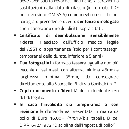
deve aver subìto revoche, modifiche, alterazioni o
sostituzioni dalla data di rilascio (in formato PDF
nella versione OMISSIS) come meglio descritto nel
paragrafo precedente ovvero
sentenze omologate
che riconoscano uno dei diritti sopra citati.
Certificato di deambulazione sensibilmente
ridotta
, rilasciato dall’ufficio medico legale
dell’ASST di appartenenza (solo per i contrassegni
temporanei della durata inferiore a 5 anni);
Due fotografie
in formato tessera uguali e non più
vecchie di sei mesi, con altezza minima 45mm e
larghezza minima 35mm, da consegnare
direttamente allo Sportello PL di via Garibaldi n. 2;
Copia documento d'identità
del richiedente e/o
del delegato.
In caso l'invalidità sia temporanea o con
revisione
la domanda va presentata in marca da
bollo di Euro 16,00.= (Art.13/bis tabella B del
D.P.R. 642/1972 "Disciplina dell'imposta di bollo");