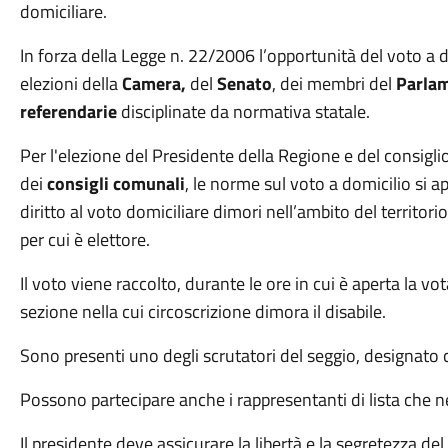
domiciliare.
In forza della Legge n. 22/2006 l’opportunità del voto a
elezioni della
Camera,
del
Senato
, dei membri del
Parla
referendarie
disciplinate da normativa statale.
Per l'elezione del Presidente della Regione e del consigli
dei
consigli comunali
, le norme sul voto a domicilio si a
diritto al voto domiciliare dimori nell’ambito del territor
per cui è elettore.
Il voto viene raccolto, durante le ore in cui è aperta la vot
sezione nella cui circoscrizione dimora il disabile.
Sono presenti uno degli scrutatori del seggio, designato c
Possono partecipare anche i rappresentanti di lista che ne
Il presidente deve assicurare la libertà e la segretezza d