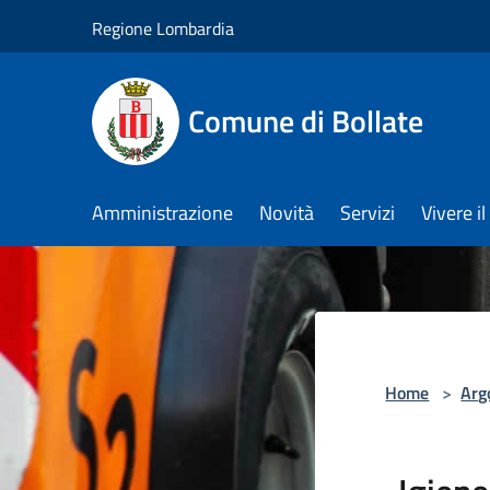
Salta al contenuto principale
Regione Lombardia
Comune di Bollate
Amministrazione
Novità
Servizi
Vivere 
Home
>
Arg