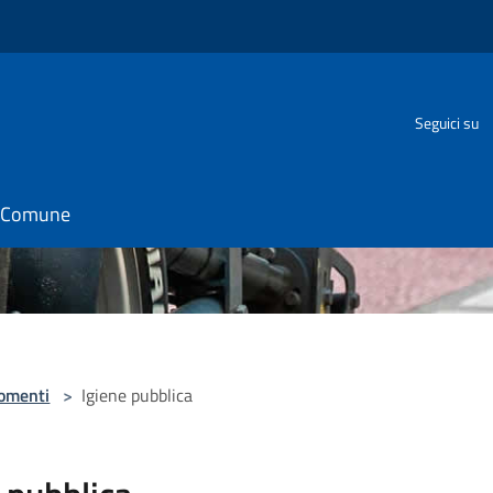
Seguici su
il Comune
omenti
>
Igiene pubblica