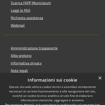
Scarica l'APP Municipium
Leggi le FAQ
Richiesta assistenza
Webmail
Amministrazione trasparente
Albo pretorio
Informativa privacy
Note legali
×
Dichiarazione di accessibilità
Informazioni sui cookie
Questo sito web utilizza cookie tecnici e assimilati strettamente
necessari al corretto funzionamento e alla navigazione del sito,
nonché un cookie tecnico analitico al solo fine di elaborare
informazioni statistiche, aggregate e anonime.
RSS
Copyright © 2026 • Comune di
Per maggiori dettagli, può consultare la cookie policy al seguente
link