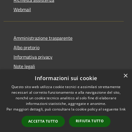
Richiesta assistenza
Webmail
Amministrazione trasparente
Albo pretorio
Informativa privacy
Note legali
×
Dichiarazione di accessibilità
Informazioni sui cookie
Questo sito web utilizza cookie tecnici e assimilati strettamente
necessari al corretto funzionamento e alla navigazione del sito,
nonché un cookie tecnico analitico al solo fine di elaborare
informazioni statistiche, aggregate e anonime.
RSS
Copyright © 2026 • Comune di
Per maggiori dettagli, può consultare la cookie policy al seguente
link
Accessibilità
Bollate • Powered by
Privacy
Municipium
Accesso
•
RIFIUTA TUTTO
ACCETTA TUTTO
Cookie
redazione