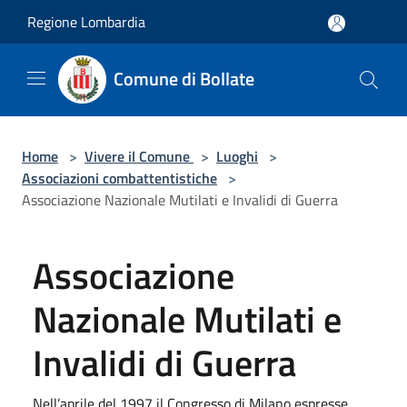
Salta al contenuto principale
Regione Lombardia
Comune di Bollate
Home
>
Vivere il Comune
>
Luoghi
>
Associazioni combattentistiche
>
Associazione Nazionale Mutilati e Invalidi di Guerra
Associazione
Nazionale Mutilati e
Invalidi di Guerra
Nell’aprile del 1997 il Congresso di Milano espresse