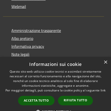
Webmail
Amministrazione trasparente
Albo pretorio
Informativa privacy
Note legali
×
Dichiarazione di accessibilità
Informazioni sui cookie
Questo sito web utilizza cookie tecnici e assimilati strettamente
necessari al corretto funzionamento e alla navigazione del sito,
nonché un cookie tecnico analitico al solo fine di elaborare
informazioni statistiche, aggregate e anonime.
RSS
Copyright © 2026 • Comune di
Per maggiori dettagli, può consultare la cookie policy al seguente
link
Accessibilità
Bollate • Powered by
Privacy
Municipium
Accesso
•
RIFIUTA TUTTO
ACCETTA TUTTO
Cookie
redazione