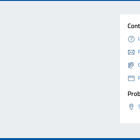
Cont
Prob