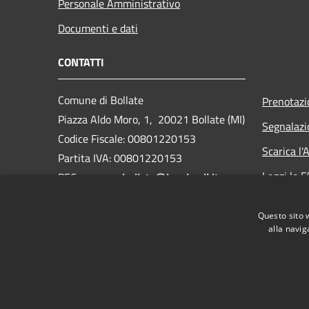
Personale Amministrativo
Documenti e dati
CONTATTI
Comune di Bollate
Prenotaz
Piazza Aldo Moro, 1, 20021 Bollate (MI)
Segnalazi
Codice Fiscale: 00801220153
Scarica l
Partita IVA: 00801220153
Leggi le 
PEC:
comune.bollate@legalmail.it
Centralino Unico: 02 350051
Richiesta
Questo sito 
Webmail
alla navig