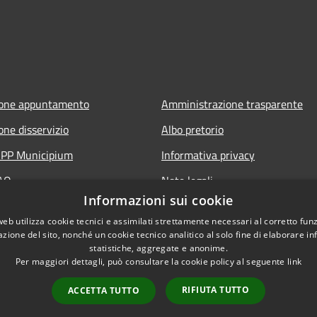
ione appuntamento
Amministrazione trasparente
one disservizio
Albo pretorio
'APP Municipium
Informativa privacy
FAQ
Note legali
Informazioni sui cookie
 assistenza
Dichiarazione di accessibilità
web utilizza cookie tecnici e assimilati strettamente necessari al corretto fu
azione del sito, nonché un cookie tecnico analitico al solo fine di elaborare i
statistiche, aggregate e anonime.
Per maggiori dettagli, può consultare la cookie policy al seguente
link
RIFIUTA TUTTO
ACCETTA TUTTO