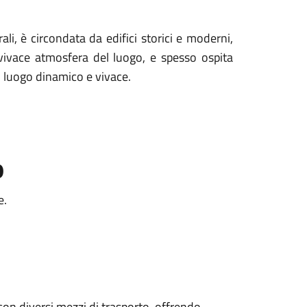
rali, è circondata da edifici storici e moderni,
a vivace atmosfera del luogo, e spesso ospita
n luogo dinamico e vivace.
o
e.
con diversi mezzi di trasporto, offrendo