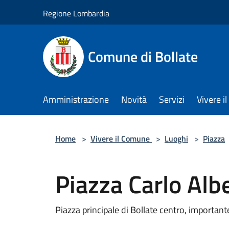
Salta al contenuto principale
Regione Lombardia
Comune di Bollate
Amministrazione
Novità
Servizi
Vivere 
Home
>
Vivere il Comune
>
Luoghi
>
Piazza
Piazza Carlo Alb
Piazza principale di Bollate centro, important