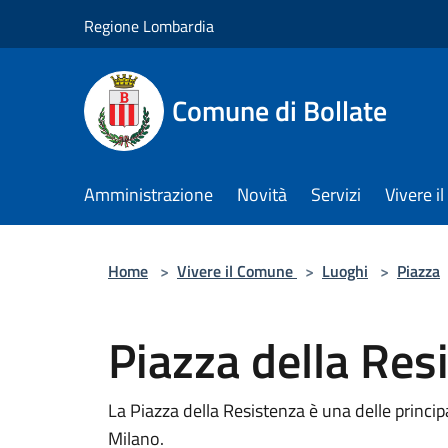
Salta al contenuto principale
Regione Lombardia
Comune di Bollate
Amministrazione
Novità
Servizi
Vivere 
Home
>
Vivere il Comune
>
Luoghi
>
Piazza
Piazza della Res
La Piazza della Resistenza è una delle principa
Milano.