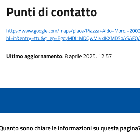
Punti di contatto
https://www.google.com/maps/place/Piazza+Aldo+Moro,+2
hl=it&entry=ttu&g_ep=EgoyMDI1MDQwMi4xIKXMDSoASAF
Ultimo aggiornamento
: 8 aprile 2025, 12:57
Quanto sono chiare le informazioni su questa pagina