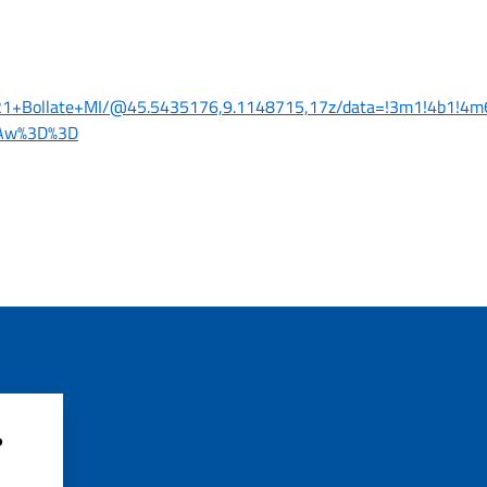
0021+Bollate+MI/@45.5435176,9.1148715,17z/data=!3m1!4b1!
QAw%3D%3D
?