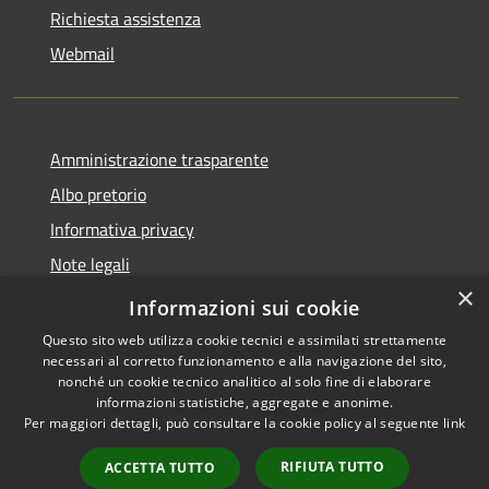
Richiesta assistenza
Webmail
Amministrazione trasparente
Albo pretorio
Informativa privacy
Note legali
×
Dichiarazione di accessibilità
Informazioni sui cookie
Questo sito web utilizza cookie tecnici e assimilati strettamente
necessari al corretto funzionamento e alla navigazione del sito,
nonché un cookie tecnico analitico al solo fine di elaborare
informazioni statistiche, aggregate e anonime.
RSS
Copyright © 2026 • Comune di
Per maggiori dettagli, può consultare la cookie policy al seguente
link
Accessibilità
Bollate • Powered by
Privacy
Municipium
Accesso
•
RIFIUTA TUTTO
ACCETTA TUTTO
Cookie