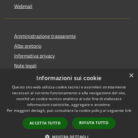
Webmail
Amministrazione trasparente
Albo pretorio
Informativa privacy
Note legali
×
Dichiarazione di accessibilità
Informazioni sui cookie
Questo sito web utilizza cookie tecnici e assimilati strettamente
necessari al corretto funzionamento e alla navigazione del sito,
nonché un cookie tecnico analitico al solo fine di elaborare
informazioni statistiche, aggregate e anonime.
RSS
Copyright © 2026 • Comune di
Per maggiori dettagli, può consultare la cookie policy al seguente
link
Accessibilità
Bollate • Powered by
Privacy
Municipium
Accesso
•
RIFIUTA TUTTO
ACCETTA TUTTO
Cookie
redazione
Mappa del sito
MOSTRA DETTAGLI