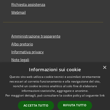
Richiesta assistenza
Webmail
Amministrazione trasparente
Albo pretorio
Informativa privacy
Note legali
×
Dichiarazione di accessibilità
Informazioni sui cookie
Questo sito web utilizza cookie tecnici e assimilati strettamente
necessari al corretto funzionamento e alla navigazione del sito,
nonché un cookie tecnico analitico al solo fine di elaborare
informazioni statistiche, aggregate e anonime.
RSS
Copyright © 2026 • Comune di
Per maggiori dettagli, può consultare la cookie policy al seguente
link
Accessibilità
Bollate • Powered by
Privacy
Municipium
Accesso
•
RIFIUTA TUTTO
ACCETTA TUTTO