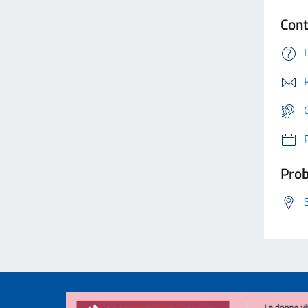
Cont
Prob