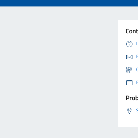
Cont
Prob