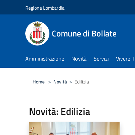
Salta al contenuto principale
Regione Lombardia
Comune di Bollate
Amministrazione
Novità
Servizi
Vivere 
Home
>
Novità
>
Edilizia
Novità: Edilizia