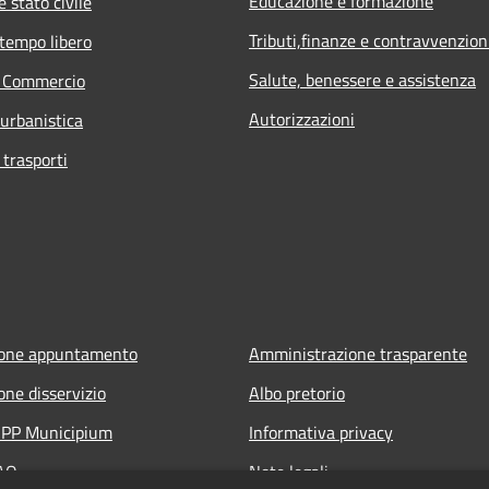
Educazione e formazione
 stato civile
Tributi,finanze e contravvenzion
 tempo libero
Salute, benessere e assistenza
e Commercio
Autorizzazioni
 urbanistica
 trasporti
ione appuntamento
Amministrazione trasparente
one disservizio
Albo pretorio
'APP Municipium
Informativa privacy
FAQ
Note legali