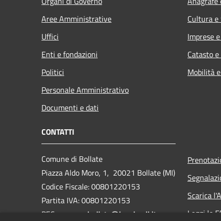
Organi di Governo
Anagrafe e
Aree Amministrative
Cultura e
Uffici
Imprese 
Enti e fondazioni
Catasto e
Politici
Mobilità e
Personale Amministrativo
Documenti e dati
CONTATTI
Comune di Bollate
Prenotaz
Piazza Aldo Moro, 1, 20021 Bollate (MI)
Segnalazi
Codice Fiscale: 00801220153
Scarica l
Partita IVA: 00801220153
Leggi le 
PEC:
comune.bollate@legalmail.it