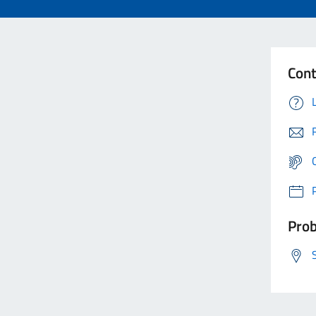
Cont
Prob