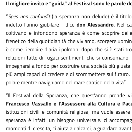
Il migliore invito e “guida” al Festival sono le parole d
“
Spes non confundit
(la speranza non delude) è il titol
indetto l’anno giubilare - dice
don Alessandro
. Nel ca
coltivano e infondono speranza è come scoprire delle o
frenetico della quotidianità che viviamo, scorgere uomin
è come riempire d’aria i polmoni dopo che si è stati tro
relazioni fatte di fugaci sentimenti che si consumano, 
impegnarsi a fondo per costruire una società più giusta e
più ampi capaci di credere e di scommettere sul futuro.
polare mentre navighiamo nel mare caotico della vita”
“Il Festival della Speranza, che quest’anno prende v
Francesco Vassallo e l’Assessore alla Cultura e Pace
istituzioni civili e comunità religiosa, ma vuole essere
speranza è infatti un bisogno universale: ci accompag
momenti di crescita, ci aiuta a rialzarci, a guardare avant