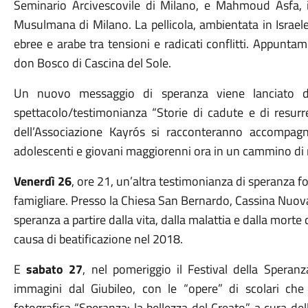
Seminario Arcivescovile di Milano, e Mahmoud Asfa, 
Musulmana di Milano. La pellicola, ambientata in Israel
ebree e arabe tra tensioni e radicati conflitti. Appunt
don Bosco di Cascina del Sole.
Un nuovo messaggio di speranza viene lanciato d
spettacolo/testimonianza “Storie di cadute e di resurr
dell’Associazione Kayrós si racconteranno accompagn
adolescenti e giovani maggiorenni ora in un cammino di ri
Venerdì 26
, ore 21, un’altra testimonianza di speranza fo
famigliare. Presso la Chiesa San Bernardo, Cassina Nuova,
speranza a partire dalla vita, dalla malattia e dalla morte d
causa di beatificazione nel 2018.
E
sabato 27
, nel pomeriggio il Festival della Spera
immagini dal Giubileo, con le “opere” di scolari ch
fotografica “Speranza: la bellezza del Creato” a cura dell