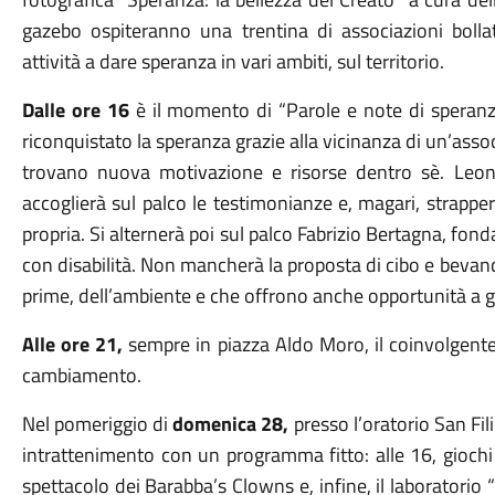
gazebo ospiteranno una trentina di associazioni bolla
attività a dare speranza in vari ambiti, sul territorio.
Dalle ore 16
è il momento di “Parole e note di speranza”
riconquistato la speranza grazie alla vicinanza di un’assoc
trovano nuova motivazione e risorse dentro sè. Leona
accoglierà sul palco le testimonianze e, magari, strapperà
propria. Si alternerà poi sul palco Fabrizio Bertagna, fond
con disabilità. Non mancherà la proposta di cibo e bevande 
prime, dell’ambiente e che offrono anche opportunità a gio
Alle ore 21,
sempre in piazza Aldo Moro, il coinvolgente 
cambiamento.
Nel pomeriggio di
domenica 28,
presso l’oratorio San Fil
intrattenimento con un programma fitto: alle 16, giochi
spettacolo dei Barabba’s Clowns e, infine, il laboratorio 