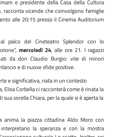
imam e presidente della Casa della Cultura
e, racconta vicende che coinvolgono famiglie
amento alle 20:15 presso il Cinema Auditorium
al palco del Cineteatro Splendor con lo
ezione”,
mercoledì 24
, alle ore 21. I ragazzi
ati da don Claudio Burgio: vite di minori
lancio e di nuove sfide positive.
rte e significativa, nata in un contesto
 Elisa Corbella ci racconterà come è rinata la
i sua sorella Chiara, per la quale si è aperta la
nza anima la piazza cittadina Aldo Moro con
e interpretano la speranza e con la mostra
’associazione culturale Lo scatto. Inoltre, sei